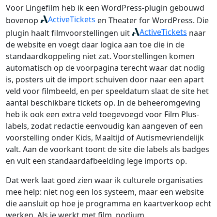
Voor Lingefilm heb ik een WordPress-plugin gebouwd
ActiveTickets
bovenop
en Theater for WordPress. Die
ActiveTickets
plugin haalt filmvoorstellingen uit
naar
de website en voegt daar logica aan toe die in de
standaardkoppeling niet zat. Voorstellingen komen
automatisch op de voorpagina terecht waar dat nodig
is, posters uit de import schuiven door naar een apart
veld voor filmbeeld, en per speeldatum slaat de site het
aantal beschikbare tickets op. In de beheeromgeving
heb ik ook een extra veld toegevoegd voor Film Plus-
labels, zodat redactie eenvoudig kan aangeven of een
voorstelling onder Kids, Maaltijd of Autismevriendelijk
valt. Aan de voorkant toont de site die labels als badges
en vult een standaardafbeelding lege imports op.
Dat werk laat goed zien waar ik culturele organisaties
mee help: niet nog een los systeem, maar een website
die aansluit op hoe je programma en kaartverkoop echt
werken. Als je werkt met film, podium,