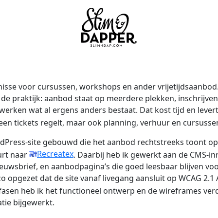
kenisse voor cursussen, workshops en ander vrijetijdsaanbod.
 de praktijk: aanbod staat op meerdere plekken, inschrijven
rken wat al ergens anders bestaat. Dat kost tijd en levert
leen tickets regelt, maar ook planning, verhuur en cursussen
dPress-site gebouwd die het aanbod rechtstreeks toont op 
Recreatex
urt naar
. Daarbij heb ik gewerkt aan de CMS-in
nieuwsbrief, en aanbodpagina’s die goed leesbaar blijven v
zo opgezet dat de site vanaf livegang aansluit op WCAG 2.
ctfasen heb ik het functioneel ontwerp en de wireframes ve
tie bijgewerkt.