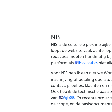
NIS
NIS is de culturele plek in Spij
loopt de website vaak achter op
redacties moeten handmatig bijwe
Recreatex
platform als
niet al
Voor NIS heb ik een nieuwe Wor
inschrijving of betaling doorstu
contact, proefles, klachten en 
Ook heb ik de technische basis 
Vijf890
van
. In recente proje
de scope, en de basisdocumenta