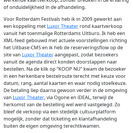
werkende kaartverkoop, zonder breuken in de ervaring
of onduidelijkheid in de afhandeling.
Voor Rotterdam Festivals heb ik in 2009 gewerkt aan
een koppeling met
Luxor Theater
rond kaartverkoop
vanuit het toenmalige Rotterdams Uitburo. Ik heb een
XML-feed gebouwd met actuele voorstellingen richting
het Uitbase-CMS en ik heb de reserveringsflow op de
site van
Luxor Theater
aangepast, zodat bezoekers
vanuit de agenda direct konden doorstappen naar
bestellen. Na de klik op “KOOP NU” kwam de bezoeker
in een herkenbare bestelroute terecht met keuze voor
datum, rang, aantal kaarten en waar nodig stoelkeuze.
De betaling liep daarna gewoon verder in de omgeving
van
Luxor Theater
, via Ogone en iDEAL, terwijl de
herkomst van de bestelling wel werd vastgelegd. Zo
bleef de verkoop via een stedelijk cultuurplatform
mogelijk, zonder dat ticketing en klantafhandeling
buiten de eigen omgeving terechtkwamen.