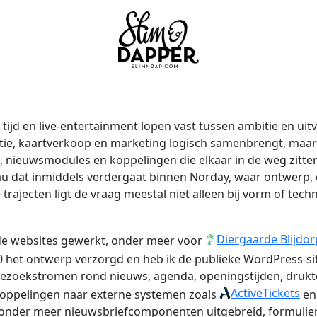
je tijd en live-entertainment lopen vast tussen ambitie en ui
e, kaartverkoop en marketing logisch samenbrengt, maar in
, nieuwsmodules en koppelingen die elkaar in de weg zitten
u dat inmiddels verdergaat binnen Norday, waar ontwerp, d
trajecten ligt de vraag meestal niet alleen bij vorm of tec
Diergaarde Blijdor
nde websites gewerkt, onder meer voor
0 het ontwerp verzorgd en heb ik de publieke WordPress-s
bezoekstromen rond nieuws, agenda, openingstijden, drukt
ActiveTickets
koppelingen naar externe systemen zoals
en 
ik onder meer nieuwsbriefcomponenten uitgebreid, formuli