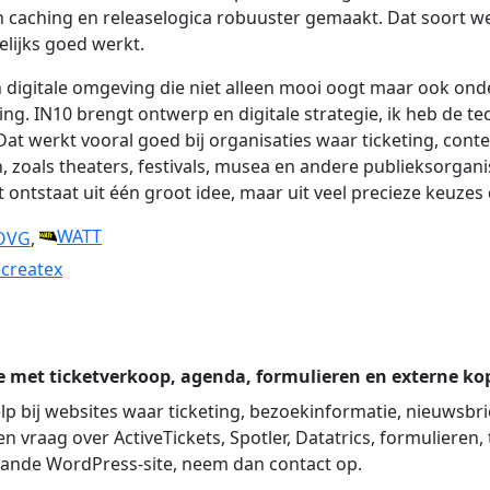
 caching en releaselogica robuuster gemaakt. Dat soort we
elijks goed werkt.
n digitale omgeving die niet alleen mooi oogt maar ook onde
ng. IN10 brengt ontwerp en digitale strategie, ik heb de te
at werkt vooral goed bij organisaties waar ticketing, con
zoals theaters, festivals, musea en andere publieksorganisat
ontstaat uit één groot idee, maar uit veel precieze keuzes 
WATT
OVG
,
createx
e met ticketverkoop, agenda, formulieren en externe ko
elp bij websites waar ticketing, bezoekinformatie, nieuwsb
vraag over ActiveTickets, Spotler, Datatrics, formulieren,
ande WordPress-site, neem dan contact op.