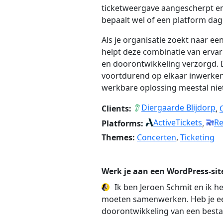
ticketweergave aangescherpt en
bepaalt wel of een platform dag
Als je organisatie zoekt naar ee
helpt deze combinatie van ervari
en doorontwikkeling verzorgd. D
voortdurend op elkaar inwerken, 
werkbare oplossing meestal niet 
Diergaarde Blijdorp
Clients:
,
ActiveTickets
Re
Platforms:
,
Themes:
Concerten
,
Ticketing
Werk je aan een WordPress-sit
Ik ben Jeroen Schmit en ik h
moeten samenwerken. Heb je een 
doorontwikkeling van een besta