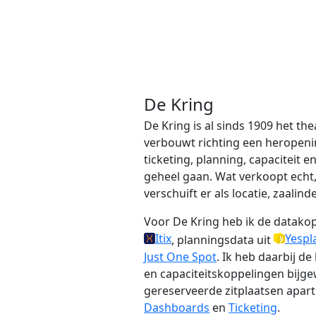
De Kring
De Kring is al sinds 1909 het th
verbouwt richting een heropening
ticketing, planning, capaciteit e
geheel gaan. Wat verkoopt echt, 
verschuift er als locatie, zaali
Voor De Kring heb ik de datako
Itix
Yespl
, planningsdata uit
Just One Spot
. Ik heb daarbij d
en capaciteitskoppelingen bijgew
gereserveerde zitplaatsen apar
Dashboards
en
Ticketing
.