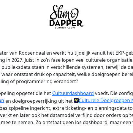
eater van Roosendaal en werkt nu tijdelijk vanuit het EKP-
 in 2027. Juist in zo’n fase lopen veel culturele organisat
n publieksdata staan in verschillende systemen, terwijl de da
waar ontstaat druk op capaciteit, welke doelgroepen bereik
ndeling of programmering verandert?
ppeling opgezet die het
Cultuurdashboard
voedt. Die config
an
Culturele Doelgroepen
en doelgroepverrijking uit het
e basispipeline ingericht, extra ticketing- en planningsdata 
erkt en later ook het datamodel verfijnd door orders op te 
t mee te nemen. Zo ontstaat geen los dashboard, maar een