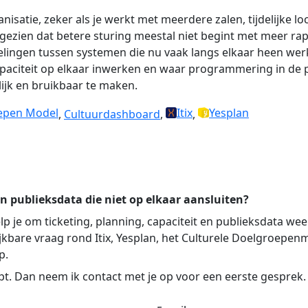
nisatie, zeker als je werkt met meerdere zalen, tijdelijke l
 gezien dat betere sturing meestal niet begint met meer r
lingen tussen systemen die nu vaak langs elkaar heen werken
paciteit op elkaar inwerken en waar programmering in de p
lijk en bruikbaar te maken.
oepen Model
Itix
Yesplan
,
Cultuurdashboard
,
,
en publieksdata die niet op elkaar aansluiten?
lp je om ticketing, planning, capaciteit en publieksdata we
ijkbare vraag rond Itix, Yesplan, het Culturele Doelgroepe
p.
opt. Dan neem ik contact met je op voor een eerste gesprek.