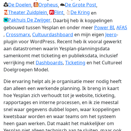
De Doelen
Orpheus
De Grote Post
,
,
,
Theater Zuidplein
Flint
De Kring
,
,
en
Pakhuis De Zwijger
. Daarbij heb ik koppelingen
gebouwd tussen Yesplan en onder meer
Power BI
,
AFAS
,
Crossmarx
,
Cultuurdashboard
en mijn eigen
Jeero
-
plugin voor WordPress. Recent heb ik vooral gewerkt
aan datastromen waarin Yesplan-planningsdata
samenkomt met ticketing en publieksdata, inclusief
verrijking met
Dashboards
,
Ticketing
en het Cultureel
Doelgroepen Model.
Die ervaring helpt als je organisatie meer nodig heeft
dan alleen een werkende planning. Ik breng in kaart
hoe Yesplan zich verhoudt tot je website, ticketing,
rapportages en interne processen, en ik zie meestal
snel waar gegevens dubbel lopen, waar koppelingen
kwetsbaar worden en waar teams om het systeem
heen gaan werken. Dat maakt het makkelijker om
Yesplan niet alleen technisch aan te sluiten, maar ook