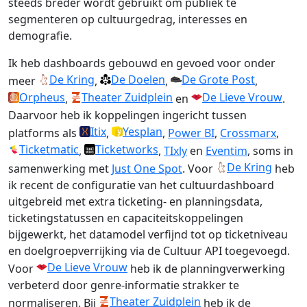
steeds breder wordt gebruikt om publiek te
segmenteren op cultuurgedrag, interesses en
demografie.
Ik heb dashboards gebouwd en gevoed voor onder
De Kring
De Doelen
De Grote Post
meer
,
,
,
Orpheus
Theater Zuidplein
De Lieve Vrouw
,
en
.
Daarvoor heb ik koppelingen ingericht tussen
Itix
Yesplan
platforms als
,
,
Power BI
,
Crossmarx
,
Ticketmatic
Ticketworks
,
,
TIxly
en
Eventim
, soms in
De Kring
samenwerking met
Just One Spot
. Voor
heb
ik recent de configuratie van het cultuurdashboard
uitgebreid met extra ticketing- en planningsdata,
ticketingstatussen en capaciteitskoppelingen
bijgewerkt, het datamodel verfijnd tot op ticketniveau
en doelgroepverrijking via de Cultuur API toegevoegd.
De Lieve Vrouw
Voor
heb ik de planningverwerking
verbeterd door genre-informatie strakker te
Theater Zuidplein
normaliseren. Bij
heb ik de