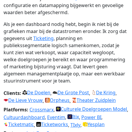
configuratie en datamapping bijgewerkt en gevoelige
waarden beter afgeschermd.
Als je een dashboard nodig hebt, begin ik niet bij de
grafieken maar bij de datastromen eronder. Ik zorg dat
gegevens uit
Ticketing
, planning en
publiekssegmentatie logisch samenkomen, zodat je
kunt zien wat verkoopt, waar capaciteit wegloopt,
welke doelgroepen je bereikt en waar programmering
of marketing bijsturing vraagt. Dat levert geen
algemeen managementplaatje op, maar een werkbaar
stuurinstrument voor je team.
De Doelen
De Grote Post
De Kring
Clients:
,
,
,
De Lieve Vrouw
Orpheus
Theater Zuidplein
,
,
Culturele Doelgroepen Model
Platforms:
Crossmarx
,
,
Itix
Cultuurdashboard
,
Eventim
,
,
Power BI
,
Ticketmatic
Ticketworks
Yesplan
,
,
TIxly
,