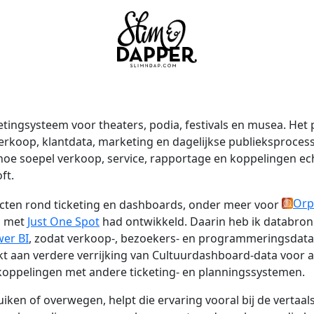
etingsysteem voor theaters, podia, festivals en musea. Het 
tverkoop, klantdata, marketing en dagelijkse publieksproces
 hoe soepel verkoop, service, rapportage en koppelingen e
ft.
Orp
jecten rond ticketing en dashboards, onder meer voor
n met
Just One Spot
had ontwikkeld. Daarin heb ik databron
er BI
, zodat verkoop-, bezoekers- en programmeringsdata
kt aan verdere verrijking van Cultuurdashboard-data voor 
oppelingen met andere ticketing- en planningssystemen.
uiken of overwegen, helpt die ervaring vooral bij de vertaal