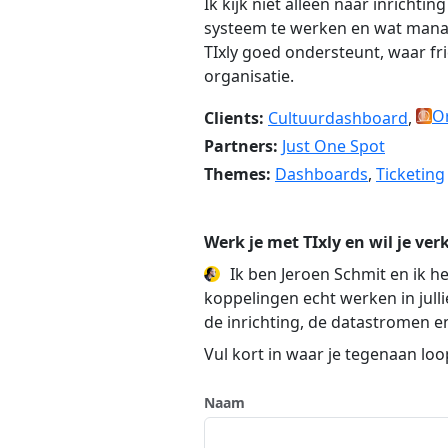
Ik kijk niet alleen naar inrich
systeem te werken en wat manag
TIxly goed ondersteunt, waar fri
organisatie.
O
Clients:
Cultuurdashboard
,
Partners:
Just One Spot
Themes:
Dashboards
,
Ticketing
Werk je met TIxly en wil je ve
Ik ben Jeroen Schmit en ik he
koppelingen echt werken in jullie
de inrichting, de datastromen en
Vul kort in waar je tegenaan lo
Naam