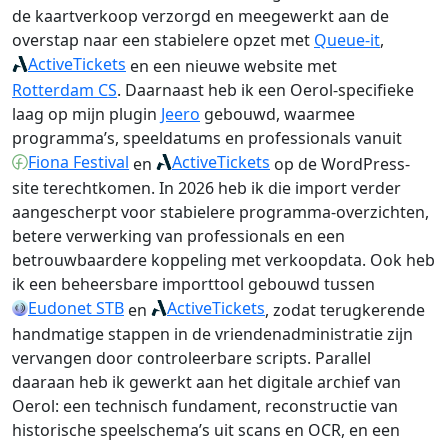
de kaartverkoop verzorgd en meegewerkt aan de
overstap naar een stabielere opzet met
Queue-it
,
ActiveTickets
en een nieuwe website met
Rotterdam CS
. Daarnaast heb ik een Oerol-specifieke
laag op mijn plugin
Jeero
gebouwd, waarmee
programma’s, speeldatums en professionals vanuit
Fiona Festival
ActiveTickets
en
op de WordPress-
site terechtkomen. In 2026 heb ik die import verder
aangescherpt voor stabielere programma-overzichten,
betere verwerking van professionals en een
betrouwbaardere koppeling met verkoopdata. Ook heb
ik een beheersbare importtool gebouwd tussen
Eudonet STB
ActiveTickets
en
, zodat terugkerende
handmatige stappen in de vriendenadministratie zijn
vervangen door controleerbare scripts. Parallel
daaraan heb ik gewerkt aan het digitale archief van
Oerol: een technisch fundament, reconstructie van
historische speelschema’s uit scans en OCR, en een